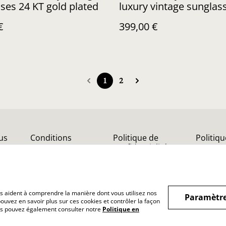
ses 24 KT gold plated
luxury vintage sunglas
€
399,00 €
1
2
us
Conditions
Politique de
Politiq
confidentialité
nous aident à comprendre la manière dont vous utilisez nos
Paramètre
ouvez en savoir plus sur ces cookies et contrôler la façon
Vous pouvez également consulter notre
Politique en