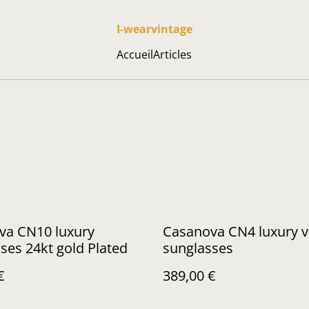
I-wearvintage
Accueil
Articles
va CN10 luxury
Casanova CN4 luxury v
ses 24kt gold Plated
sunglasses
€
389,00 €