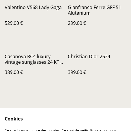
Valentino V568 Lady Gaga
Gianfranco Ferre GFF 51
Alutanium
529,00 €
299,00 €
Casanova RC4 luxury
Christian Dior 2634
vintage sunglasses 24 KT
gold plated
389,00 €
399,00 €
Cookies
Contactez-nous
Conditions
Ce site Internet utilise des cookies. Ce sont de petits fichiers qui nous