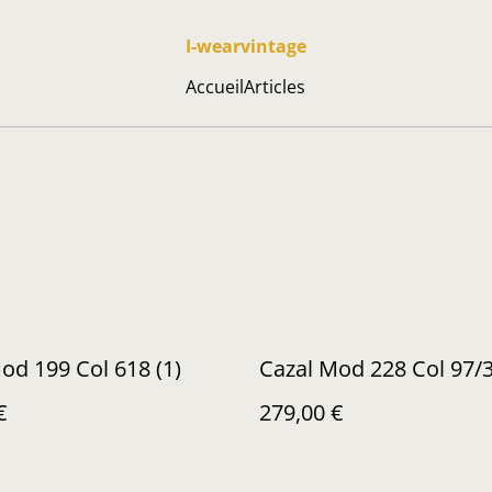
I-wearvintage
Accueil
Articles
od 199 Col 618 (1)
Cazal Mod 228 Col 97/
€
279,00 €