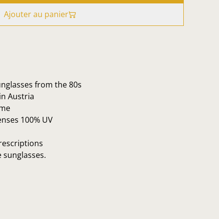
Ajouter au panier
unglasses from the 80s
n Austria
ame
lenses 100% UV
rescriptions
e sunglasses.